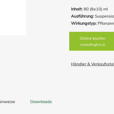
pilztötende Wirkung s
Inhalt:
80 (8x10) ml
Teilchengröße und ist 
Ausführung:
Suspensio
Wirkungstyp:
Pflanzen
Online kaufen
schaedlingfrei.at
Händler & Verkaufsste
hinweise
Downloads