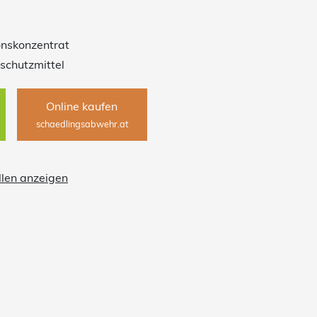
owie ausgezeichnete Schwebefähigkeit durch feinste
daher auch für Sprühgeräte bestens geeignet.
nskonzentrat
schutzmittel
Online kaufen
schaedlingsabwehr.at
llen anzeigen