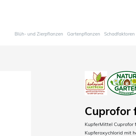
Blüh- und Zierpflanzen
Gartenpflanzen
Schadfaktoren
Cuprofor 
KupferMittel Cuprofor 
Kupferoxychlorid mit h