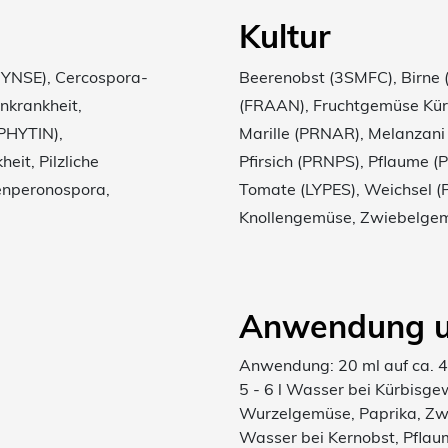
Kultur
RHYNSE), Cercospora-
Beerenobst (3SMFC), Birne 
nkrankheit,
(FRAAN), Fruchtgemüse Kürb
(PHYTIN),
Marille (PRNAR), Melanzani
eit, Pilzliche
Pfirsich (PRNPS), Pflaume 
enperonospora,
Tomate (LYPES), Weichsel (
Knollengemüse, Zwiebelge
Anwendung u
Anwendung: 20 ml auf ca. 4 l
5 - 6 l Wasser bei Kürbisg
Wurzelgemüse, Paprika, Zwi
Wasser bei Kernobst, Pflaume