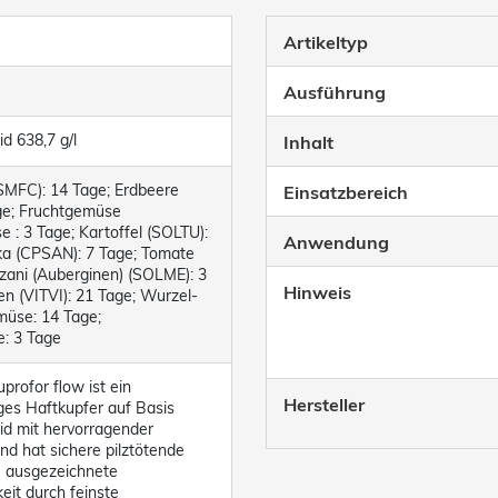
Artikeltyp
Ausführung
d 638,7 g/l
Inhalt
SMFC): 14 Tage; Erdbeere
Einsatzbereich
ge; Fruchtgemüse
 : 3 Tage; Kartoffel (SOLTU):
Anwendung
ka (CPSAN): 7 Tage; Tomate
zani (Auberginen) (SOLME): 3
Hinweis
n (VITVI): 21 Tage; Wurzel-
müse: 14 Tage;
: 3 Tage
profor flow ist ein
Hersteller
es Haftkupfer auf Basis
id mit hervorragender
nd hat sichere pilztötende
 ausgezeichnete
it durch feinste