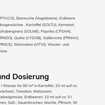
(PYUCO), Eberesche (Vogelbeere), Erdbeere
isgewächse , Kartoffel (SOLTU), Kernobst,
 (Auberginen) (SOLME), Paprika (CPSAN),
(PRNDO), Quitte (CYDOB), Süßkirsche (PRNAV),
PRNCE), Weinreben (VITVI), Wurzel- und
müse
nd Dosierung
 Wasser für 80 m² in Kartoffel; 20 ml auf ca.
ewächsen, Tomaten, Melanzani,
ebelgemüse, Erdbeeren; 10 ml auf ca. 5 l
n, Süß-, Sauerkirschen, Marille, Pfirsich; 30