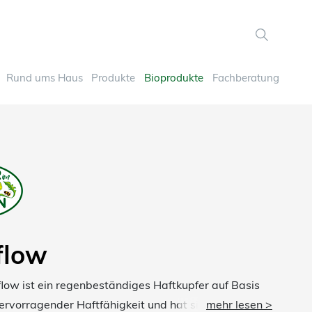
Rund ums Haus
Produkte
Bioprodukte
Fachberatung
flow
flow ist ein regenbeständiges Haftkupfer auf Basis
ervorragender Haftfähigkeit und hat sichere
mehr lesen >