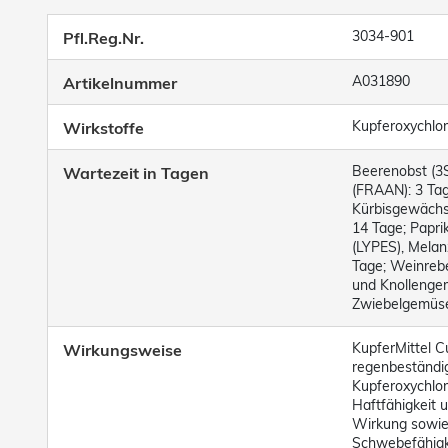
3034-901
Pfl.Reg.Nr.
A031890
Artikelnummer
Kupferoxychlori
Wirkstoffe
Beerenobst (3
Wartezeit in Tagen
(FRAAN): 3 Ta
Kürbisgewächse
14 Tage; Papri
(LYPES), Melan
Tage; Weinrebe
und Knollenge
Zwiebelgemüse
KupferMittel Cu
Wirkungsweise
regenbeständig
Kupferoxychlor
Haftfähigkeit u
Wirkung sowie
Schwebefähigke