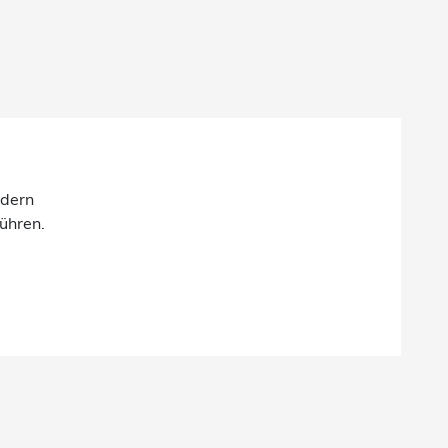
ndern
ühren.