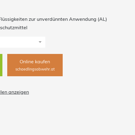
gegen Schädlinge und ist dabei sanft zu Nützlingen.
Flüssigkeiten zur unverdünnten Anwendung (AL)
schutzmittel
Online kaufen
schaedlingsabwehr.at
llen anzeigen