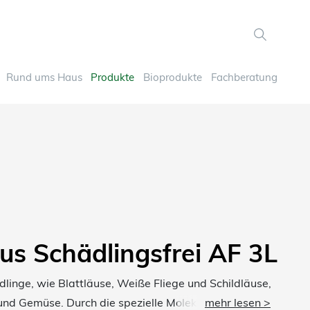
Rund ums Haus
Produkte
Bioprodukte
Fachberatung
lus Schädlingsfrei AF 3L
inge, wie Blattläuse, Weiße Fliege und Schildläuse,
und Gemüse. Durch die spezielle Molekülform wirkt
mehr lesen >