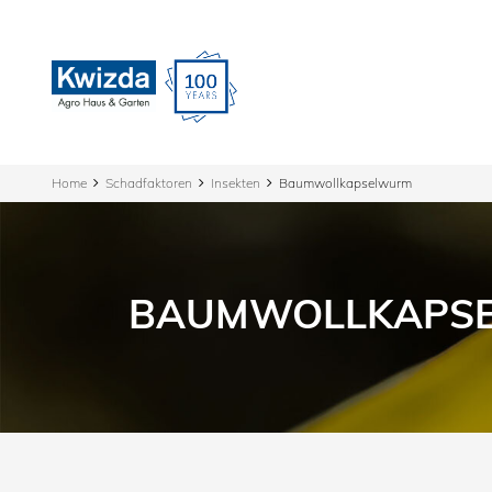
Home
Schadfaktoren
Insekten
Baumwollkapselwurm
BAUMWOLLKAPS