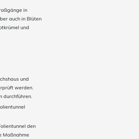
raßgänge in
er auch in Blüten
otkrümel und
wächshaus und
erprüft werden.
n durchführen.
olientunnel
olientunnel den
che Maßnahme