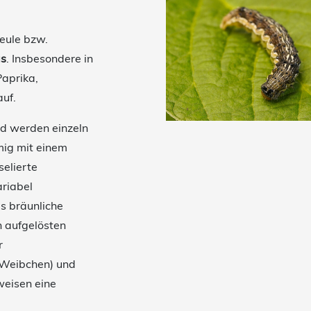
eule bzw.
gs
. Insbesondere in
Paprika,
uf.
d werden einzeln
mig mit einem
selierte
riabel
is bräunliche
en aufgelösten
r
(Weibchen) und
weisen eine