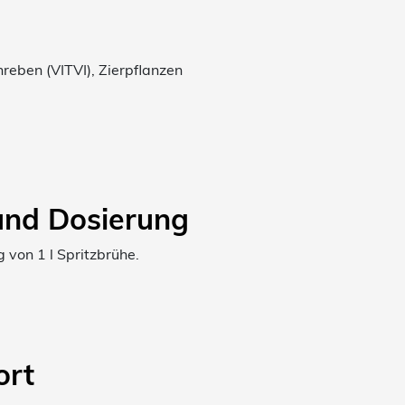
reben (VITVI), Zierpflanzen
nd Dosierung
 von 1 l Spritzbrühe.
rt