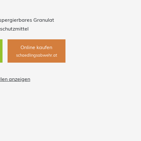
tterlingsraupen im Obst-, Wein-, Gemüse- und
 Jahren bewährt im Einsatz gegen den
pergierbares Granulat
schutzmittel
Online kaufen
schaedlingsabwehr.at
llen anzeigen