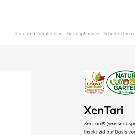
Blüh- und Zierpflanzen
Gartenpflanzen
Schadfaktoren
XenTari
XenTari® (wasserdisper
Insektizid auf Basis vo