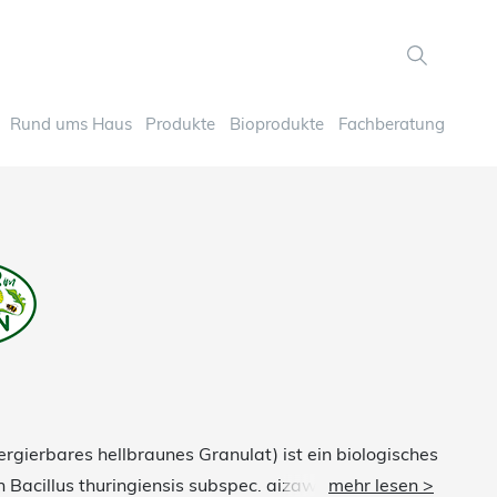
Rund ums Haus
Produkte
Bioprodukte
Fachberatung
gierbares hellbraunes Granulat) ist ein biologisches
n Bacillus thuringiensis subspec. aizawai, zur
mehr lesen >