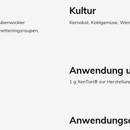
Kultur
ubenwickler
Kernobst, Kohlgemüse, Wein
etterlingsraupen,
Anwendung u
1 g XenTari® zur Herstellung
Anwendungso