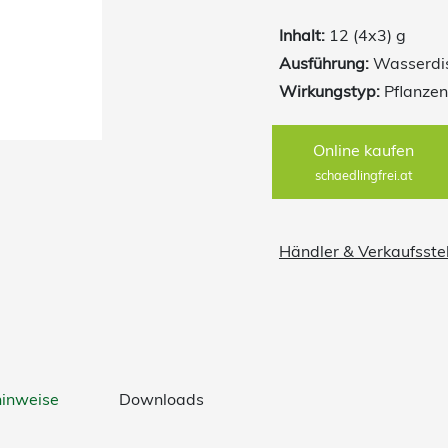
Bekämpfung von Schme
Inhalt:
12 (4x3) g
Zierpflanzenbau. Seit
Ausführung:
Wasserdis
Buchsbaumzünsler.
Wirkungstyp:
Pflanzen
Online kaufen
schaedlingfrei.at
Händler & Verkaufsste
hinweise
Downloads