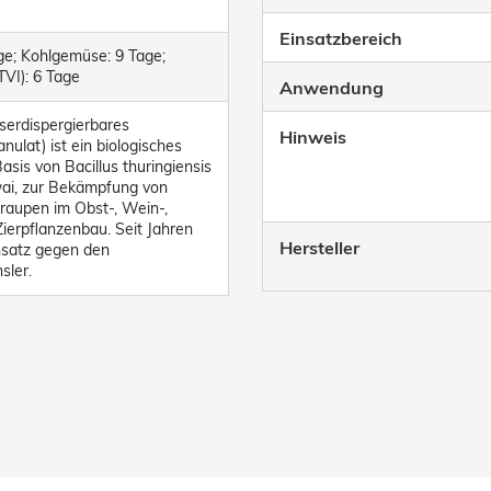
Einsatzbereich
ge; Kohlgemüse: 9 Tage;
VI): 6 Tage
Anwendung
serdispergierbares
Hinweis
nulat) ist ein biologisches
Basis von Bacillus thuringiensis
wai, zur Bekämpfung von
raupen im Obst-, Wein-,
erpflanzenbau. Seit Jahren
Hersteller
nsatz gegen den
ler.