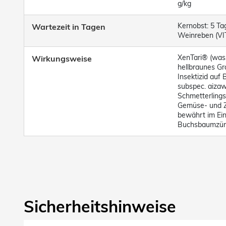
g/kg
Kernobst: 5 Ta
Wartezeit in Tagen
Weinreben (VIT
XenTari® (was
Wirkungsweise
hellbraunes Gra
Insektizid auf 
subspec. aiza
Schmetterlings
Gemüse- und Zi
bewährt im Ei
Buchsbaumzüns
Sicherheitshinweise