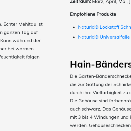
Zeitraum:
März, April, Mai, 
Empfohlene Produkte
. Echter Mehltau ist
Naturid® Lockstoff Sch
den ganzen Tag auf
Naturid® Universalfalle
r. Kann während der
aber bei warmen
euchtigkeit folgen.
Hain-Bänder
Die Garten-Bänderschneck
die zur Gattung der Schnir
durch ihre Vielfarbigkeit z
Die Gehäuse sind farbenpräc
auch schwarz. Das Gehäuse 
mit 3 bis 4 Windungen und i
werden. Gehäuseschnecken 