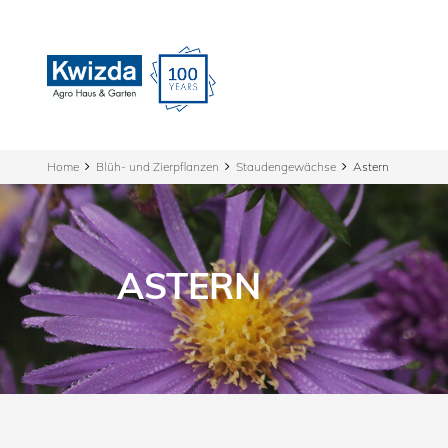
Home
Blüh- und Zierpflanzen
Staudengewächse
Astern
ASTERN