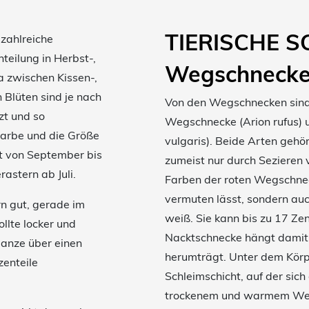
TIERISCHE 
 zahlreiche
teilung in Herbst-,
Wegschneck
 zwischen Kissen-,
 Blüten sind je nach
Von den Wegschnecken sind 
zt und so
Wegschnecke (Arion rufus) 
 Farbe und die Größe
vulgaris). Beide Arten geh
ht von September bis
zumeist nur durch Sezieren
astern ab Juli.
Farben der roten Wegschnec
vermuten lässt, sondern auc
rn gut, gerade im
weiß. Sie kann bis zu 17 Z
llte locker und
Nacktschnecke hängt damit 
lanze über einen
herumträgt. Unter dem Körpe
zenteile
Schleimschicht, auf der sic
trockenem und warmem Wett