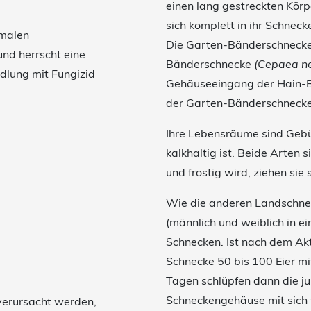
einen lang gestreckten Körp
sich komplett in ihr Schnec
imalen
Die Garten-Bänderschnecke 
nd herrscht eine
Bänderschnecke
(Cepaea n
dlung mit Fungizid
Gehäuseeingang der Hain-B
der Garten-Bänderschnecke h
Ihre Lebensräume sind Gebü
kalkhaltig ist. Beide Arten 
und frostig wird, ziehen sie
Wie die anderen Landschnec
(männlich und weiblich in ei
Schnecken. Ist nach dem Akt
Schnecke 50 bis 100 Eier m
Tagen schlüpfen dann die ju
Schneckengehäuse mit sich 
 verursacht werden,