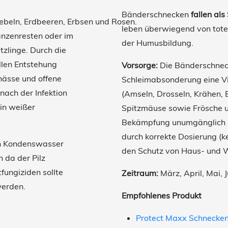
Bänderschnecken
fallen al
iebeln, Erdbeeren, Erbsen und Rosen.
leben überwiegend von tote
lanzenresten oder im
der Humusbildung.
tzlinge. Durch die
len Entstehung
Vorsorge:
Die Bänderschnec
tnässe und offene
Schleimabsonderung eine Vie
nach der Infektion
(Amseln, Drosseln, Krähen, 
ein weißer
Spitzmäuse sowie Frösche un
Bekämpfung unumgänglich se
durch korrekte Dosierung (
on Kondenswasser
den Schutz von Haus- und Wi
h da der Pilz
fungiziden sollte
Zeitraum:
März, April, Mai, 
werden.
Empfohlenes Produkt
Protect Maxx Schnecke