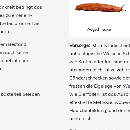
ankheit bedingt das
s zu einer ein-
tte bis braune. Die
uern.
 dem Bestand
Vorsorge:
Mittels Indischer
fen auch keine
auf biologische Weise in Sc
em betroffenen
wie Kröten oder Igel sind au
.
absondern nicht allzu zahlre
Bänderschnecken sowie der 
fressen die Eigelege von W
bakteriell beleben
wie Bierfallen, ist das Ausb
effektivste Methode, wobei 
Häufchenbildung) und den S
achten ist.